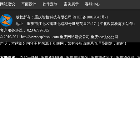
网站建设
平面设计
软件定制
案例展示
客服中心
版权所有：重庆智搜科技有限公司
渝ICP备10019845号-1
地址：重庆市江北区建新北路38号世纪英皇25-17（江北观音桥海关站旁）
客户服务热线： 023-67797585
© 2010-2011 http://www.cqzhisou.com 重庆网站建设公司,重庆seo优化公司
声明：本站部分内容图片来源于互联网，如有侵权请联系管理员删除，谢谢！
友情链接：
玄武岩纤维
|
重庆机制烟道
|
重庆管道安装
|
重庆建筑加固
|
重庆净化板
|