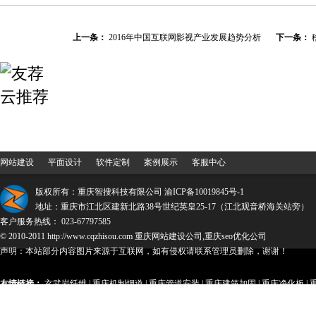
上一条：
2016年中国互联网影视产业发展趋势分析
下一条：
网站建设
平面设计
软件定制
案例展示
客服中心
版权所有：重庆智搜科技有限公司
渝ICP备10019845号-1
地址：重庆市江北区建新北路38号世纪英皇25-17（江北观音桥海关站旁）
客户服务热线： 023-67797585
© 2010-2011 http://www.cqzhisou.com 重庆网站建设公司,重庆seo优化公司
声明：本站部分内容图片来源于互联网，如有侵权请联系管理员删除，谢谢！
友情链接：
玄武岩纤维
|
重庆机制烟道
|
重庆管道安装
|
重庆建筑加固
|
重庆净化板
|