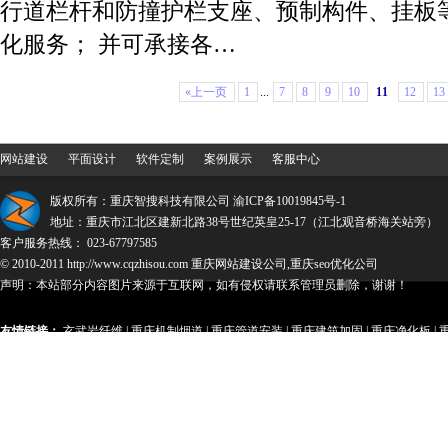
行道栏杆和防撞护栏支座、预制构件、挂板
化服务； 并可承接各…
«上一页
1
...
7
8
9
10
11
12
13
网站建设
平面设计
软件定制
案例展示
客服中心
版权所有：重庆智搜科技有限公司
渝ICP备10019845号-1
地址：重庆市江北区建新北路38号世纪英皇25-17（江北观音桥海关站旁）
客户服务热线： 023-67797585
© 2010-2011 http://www.cqzhisou.com 重庆网站建设公司,重庆seo优化公司
声明：本站部分内容图片来源于互联网，如有侵权请联系管理员删除，谢谢！
友情链接：
玄武岩纤维
|
重庆机制烟道
|
重庆管道安装
|
重庆建筑加固
|
重庆净化板
|