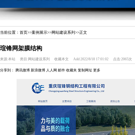
当前位置：
首页
>>
案例展示
>>
网站建设系列
>>正文
瑄锋网架膜结构
来源:本站
类目:网站建设系列
收藏本文
Add:2022/8/18 17:01:02
点击:2065次
分享到：
腾讯微博
新浪微博
人人网
邮件
收藏夹
复制网址
更多