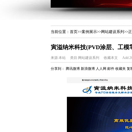
当前位置：
首页
>>
案例展示
>>
网站建设系列
>>
寅溢纳米科技(PVD涂层、工
来源:本站
类目:网站建设系列
收藏本文
Add:20
分享到：
腾讯微博
新浪微博
人人网
邮件
收藏夹
复