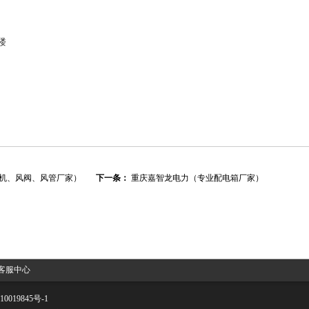
楼
机、风阀、风管厂家）
下一条：
重庆嘉智龙电力（专业配电箱厂家）
客服中心
0019845号-1