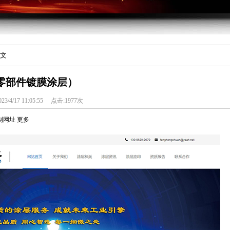
正文
模零部件镀膜涂层）
23/4/17 11:05:55
点击:1977次
制网址
更多